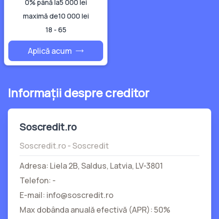
0% până la
5 000 lei
maximă de
10 000 lei
18 - 65
Aplică acum
Informații despre creditor
Soscredit.ro
Soscredit.ro - Soscredit
Adresa: Liela 2B, Saldus, Latvia, LV-3801
Telefon: -
E-mail: info@soscredit.ro
Max dobânda anuală efectivă (APR): 50%