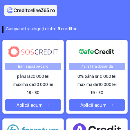
Creditonline365.ro
Comparați și alegeți dintre
9
creditori
Bani rapid pe card
7 zile fără dobândă
până la
20 000 lei
0% până la
10 000 lei
maximă de
20 000 lei
maximă de
10 000 lei
18 - 80
19 - 80
Aplică acum
Aplică acum