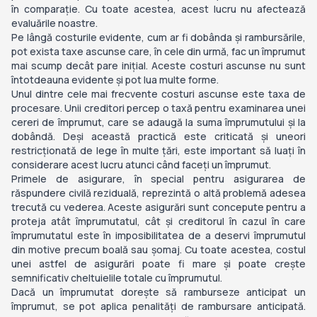
în comparație. Cu toate acestea, acest lucru nu afectează
evaluările noastre.
Pe lângă costurile evidente, cum ar fi dobânda și rambursările,
pot exista taxe ascunse care, în cele din urmă, fac un împrumut
mai scump decât pare inițial. Aceste costuri ascunse nu sunt
întotdeauna evidente și pot lua multe forme.
Unul dintre cele mai frecvente costuri ascunse este taxa de
procesare. Unii creditori percep o taxă pentru examinarea unei
cereri de împrumut, care se adaugă la suma împrumutului și la
dobândă. Deși această practică este criticată și uneori
restricționată de lege în multe țări, este important să luați în
considerare acest lucru atunci când faceți un împrumut.
Primele de asigurare, în special pentru asigurarea de
răspundere civilă reziduală, reprezintă o altă problemă adesea
trecută cu vederea. Aceste asigurări sunt concepute pentru a
proteja atât împrumutatul, cât și creditorul în cazul în care
împrumutatul este în imposibilitatea de a deservi împrumutul
din motive precum boală sau șomaj. Cu toate acestea, costul
unei astfel de asigurări poate fi mare și poate crește
semnificativ cheltuielile totale cu împrumutul.
Dacă un împrumutat dorește să ramburseze anticipat un
împrumut, se pot aplica penalități de rambursare anticipată.