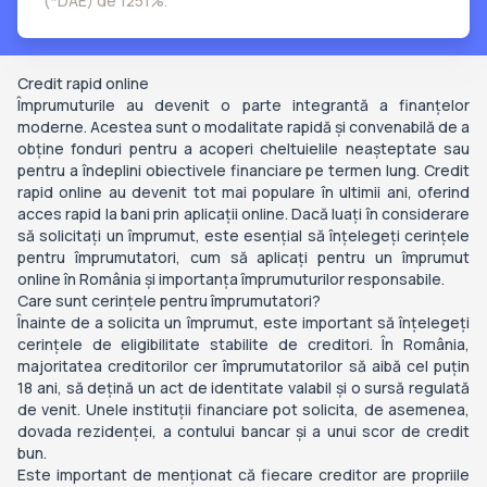
(*DAE) de 1251%.
Credit rapid online
Împrumuturile au devenit o parte integrantă a finanțelor
moderne. Acestea sunt o modalitate rapidă și convenabilă de a
obține fonduri pentru a acoperi cheltuielile neașteptate sau
pentru a îndeplini obiectivele financiare pe termen lung. Credit
rapid online au devenit tot mai populare în ultimii ani, oferind
acces rapid la bani prin aplicații online. Dacă luați în considerare
să solicitați un împrumut, este esențial să înțelegeți cerințele
pentru împrumutatori, cum să aplicați pentru un împrumut
online în România și importanța împrumuturilor responsabile.
Care sunt cerințele pentru împrumutatori?
Înainte de a solicita un împrumut, este important să înțelegeți
cerințele de eligibilitate stabilite de creditori. În România,
majoritatea creditorilor cer împrumutatorilor să aibă cel puțin
18 ani, să dețină un act de identitate valabil și o sursă regulată
de venit. Unele instituții financiare pot solicita, de asemenea,
dovada rezidenței, a contului bancar și a unui scor de credit
bun.
Este important de menționat că fiecare creditor are propriile