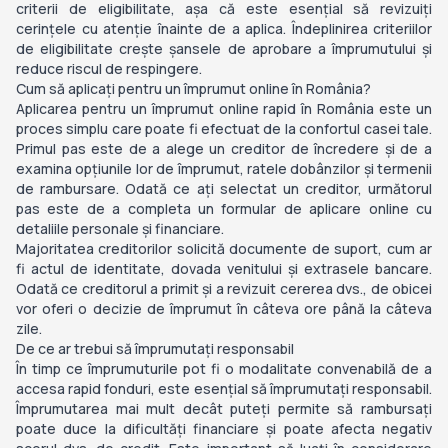
criterii de eligibilitate, așa că este esențial să revizuiți
cerințele cu atenție înainte de a aplica. Îndeplinirea criteriilor
de eligibilitate crește șansele de aprobare a împrumutului și
reduce riscul de respingere.
Cum să aplicați pentru un împrumut online în România?
Aplicarea pentru un împrumut online rapid în România este un
proces simplu care poate fi efectuat de la confortul casei tale.
Primul pas este de a alege un creditor de încredere și de a
examina opțiunile lor de împrumut, ratele dobânzilor și termenii
de rambursare. Odată ce ați selectat un creditor, următorul
pas este de a completa un formular de aplicare online cu
detaliile personale și financiare.
Majoritatea creditorilor solicită documente de suport, cum ar
fi actul de identitate, dovada venitului și extrasele bancare.
Odată ce creditorul a primit și a revizuit cererea dvs., de obicei
vor oferi o decizie de împrumut în câteva ore până la câteva
zile.
De ce ar trebui să împrumutați responsabil
În timp ce împrumuturile pot fi o modalitate convenabilă de a
accesa rapid fonduri, este esențial să împrumutați responsabil.
Împrumutarea mai mult decât puteți permite să rambursați
poate duce la dificultăți financiare și poate afecta negativ