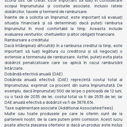
scorul dvs. de credit. Este important să luați în considerare
scopul împrumutului și costurile asociate, inclusiv ratele
dobânzilor, taxele și termenii de rambursare.
Înainte de a solicita un împrumut, este important să evaluați
situația financiară și să determinați dacă puteți rambursa
împrumutul în mod confortabil la timp. Aceasta include
evaluarea veniturilor, cheltuielilor și altor obligații financiare.
Rambursare a creditului
Dacă întâmpinați dificultăți în a rambursa creditul la timp, este
important să luați legătura cu creditorul și să negociați o
extensie a termenului de rambursare. Astfel, puteți evita plata
dobânzii penalizatoare care se aplică în cazul rambursării
întârziate.
Dobândă efectivă anuală (DAE)
Dobânda anuală efectivă (DAE) reprezintă costul total al
împrumutului, exprimat ca procent din suma împrumutată. De
exemplu, dacă împrumutați 500 de lei pe o perioadă de 12 luni,
cu o taxă de 2035 de lei, costul total va fi de 2535 de lei, iar
DAE anuală efectivă a dobânzii va fi de 3878,6%.
Taxe suplimentare asociate (Additional Associated Fees)
Multe sau toate produsele pe care le oferim sunt de la
partenerii noștri, de la care putem primi comision. Acest lucru
poate afecta plasarea ofertelor și dacă un produs este inclus