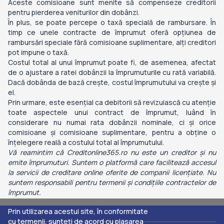
Aceste comisioane sunt menite să compenseze creditorii
pentru pierderea veniturilor din dobânzi.
În plus, se poate percepe o taxă specială de rambursare. În
timp ce unele contracte de împrumut oferă opțiunea de
rambursări speciale fără comisioane suplimentare, alți creditori
pot impune o taxă.
Costul total al unui împrumut poate fi, de asemenea, afectat
de o ajustare a ratei dobânzii la împrumuturile cu rată variabilă.
Dacă dobânda de bază crește, costul împrumutului va crește și
el.
Prin urmare, este esențial ca debitorii să revizuiască cu atenție
toate aspectele unui contract de împrumut, luând în
considerare nu numai rata dobânzii nominale, ci și orice
comisioane și comisioane suplimentare, pentru a obține o
înțelegere reală a costului total al împrumutului.
Vă reamintim că Creditonline365.ro nu este un creditor și nu
emite împrumuturi. Suntem o platformă care facilitează accesul
la servicii de creditare online oferite de companii licențiate. Nu
suntem responsabili pentru termenii și condițiile contractelor de
împrumut.
Prin utilizarea acestui site, în conformitate
cu
termenii
, sunteți de acord cu plasarea